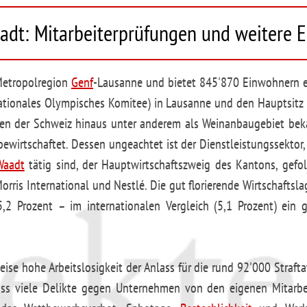
aadt: Mitarbeiterprüfungen und weitere 
Metropolregion
Genf
-Lausanne und bietet 845'870 Einwohnern ei
nationales Olympisches Komitee) in Lausanne und den Hauptsitz
zen der Schweiz hinaus unter anderem als Weinanbaugebiet beka
wirtschaftet. Dessen ungeachtet ist der Dienstleistungssektor
Waadt
tätig sind, der Hauptwirtschaftszweig des Kantons, gef
rris International und Nestlé. Die gut florierende Wirtschafts
5,2 Prozent – im internationalen Vergleich (5,1 Prozent) ein
se hohe Arbeitslosigkeit der Anlass für die rund 92'000 Strafta
dass viele Delikte gegen Unternehmen von den eigenen Mitarb