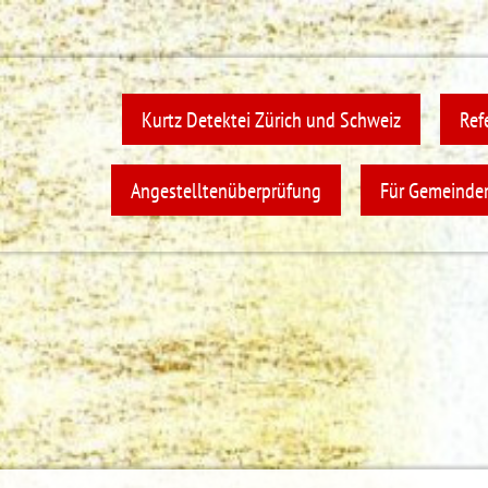
Kurtz Detektei Zürich und Schweiz
Ref
Angestelltenüberprüfung
Für Gemeinden