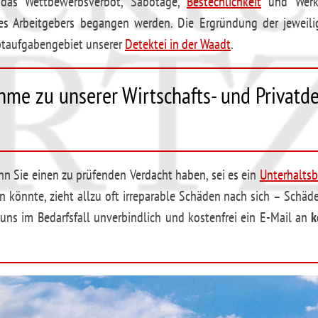
 das Wettbewerbsverbot, Sabotage,
Bestechlichkeit
und Werks
 des Arbeitgebers begangen werden. Die Ergründung der jeweil
ptaufgabengebiet unserer
Detektei in der Waadt
.
me zu unserer Wirtschafts- und Privatde
n Sie einen zu prüfenden Verdacht haben, sei es ein
Unterhaltsb
n könnte, zieht allzu oft irreparable Schäden nach sich – Schäde
ns im Bedarfsfall unverbindlich und kostenfrei ein E-Mail an
k