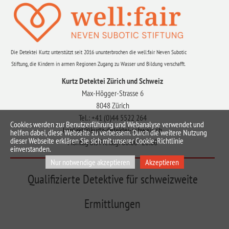
Die Detektei Kurtz unterstützt seit 2016 ununterbrochen die well:fair Neven Subotic
Stiftung, die Kindern in armen Regionen Zugang zu Wasser und Bildung verschafft.
Kurtz Detektei Zürich und Schweiz
Max-Högger-Strasse 6
8048 Zürich
Tel.: +41 (0)44 5522 264
Cookies werden zur Benutzerführung und Webanalyse verwendet und
kontakt@kurtz-detektei-schweiz.ch
helfen dabei, diese Webseite zu verbessern. Durch die weitere Nutzung
dieser Webseite erklären Sie sich mit unserer Cookie-Richtlinie
Montag bis Freitag: 08:00–20:00
einverstanden.
Nur notwendige akzeptieren
Akzeptieren
Qualifizierte Detektive für schweizweite
Ermittlungen